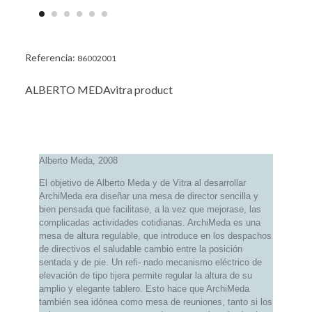
Referencia:
86002001
ALBERTO MEDAvitra product
Alberto Meda, 2008
El objetivo de Alberto Meda y de Vitra al desarrollar
ArchiMeda era diseñar una mesa de director sencilla y
bien pensada que facilitase, a la vez que mejorase, las
complicadas actividades cotidianas. ArchiMeda es una
mesa de altura regulable, que introduce en los despachos
de directivos el saludable cambio entre la posición
sentada y de pie. Un refi- nado mecanismo eléctrico de
elevación de tipo tijera permite regular la altura de su
amplio y elegante tablero. Esto hace que ArchiMeda
también sea idónea como mesa de reuniones, tanto si los